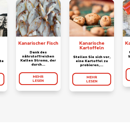
Kanarischer Fisch
Kanarische
K
Kartoffeln
Dank des
nährstoffreichen
Stellen Sie sich vor,
Kalten Stroms, der
te
eine Kartoffel zu
durch...
probieren,...
MEHR
MEHR
LESEN
LESEN