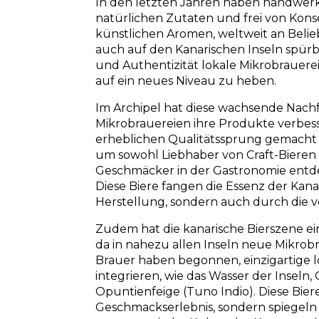
In den letzten Jahren haben handwerkl
natürlichen Zutaten und frei von Kons
künstlichen Aromen, weltweit an Belie
auch auf den Kanarischen Inseln spürba
und Authentizität lokale Mikrobrauerei
auf ein neues Niveau zu heben.
Im Archipel hat diese wachsende Nach
Mikrobrauereien ihre Produkte verbess
erheblichen Qualitätssprung gemacht u
um sowohl Liebhaber von Craft-Bieren a
Geschmäcker in der Gastronomie entd
Diese Biere fangen die Essenz der Kana
Herstellung, sondern auch durch die 
Zudem hat die kanarische Bierszene ei
da in nahezu allen Inseln neue Mikrob
Brauer haben begonnen, einzigartige l
integrieren, wie das Wasser der Inseln,
Opuntienfeige (Tuno Indio). Diese Bier
Geschmackserlebnis, sondern spiegeln a