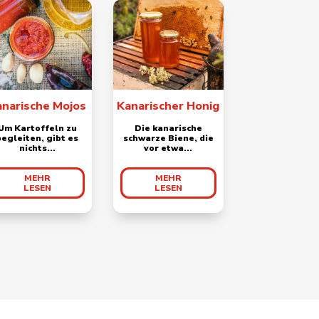
anarische Mojos
Kanarischer Honig
Um Kartoffeln zu
Die kanarische
begleiten, gibt es
schwarze Biene, die
nichts...
vor etwa...
MEHR
MEHR
LESEN
LESEN