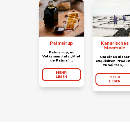
Palmsirup
Kanarisches
Meersalz
Palmsirup, im
Volksmund als „Miel
Um eines dieser
de Palma“...
exquisiten Produk
zu würzen,...
MEHR
LESEN
MEHR
LESEN