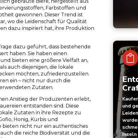
ich gebraute Biere, hergestellt aus
ervierungsstoffen, Farbstoffen und
btheit gewonnen. Dieser Trend ist
r, wo die Leidenschaft für Qualität
en dazu inspiriert hat, ihre Produktion
frage dazu geführt, dass bestehende
ert haben. Sie haben einen

nd bieten eine größere Vielfalt an,
ls auch diejenigen, die lokale
ecken möchten, zufriedenzustellen.
Ent
ren ein – nicht nur durch die
Cra
verwendeten Zutaten.
Kaufen
nen Anstieg der Produzenten erlebt,
und ge
rauereien entstanden sind. Diese
Leiden
okale Zutaten in ihre Rezepte zu
 Gofio, Honig, Kürbis und
wurden
e bieten nicht nur ein authentisches
schmec
uch die reiche Biodiversität und die
Inseln