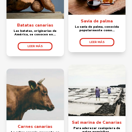
Savia de palma
Batatas canarias
La savia de palma, conocida
popularmente como...
Las batatas, originarias de
América, se conocen en...
LEER MÁS
LEER MÁS
Sal marina de Canarias
Carnes canarias
Para aderezar cualquiera de
estos exquisitos...