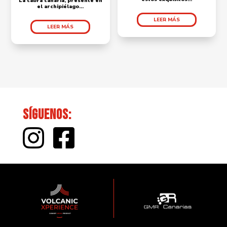
La cabra canaria, presente en
el archipiélago...
LEER MÁS
LEER MÁS
Síguenos: