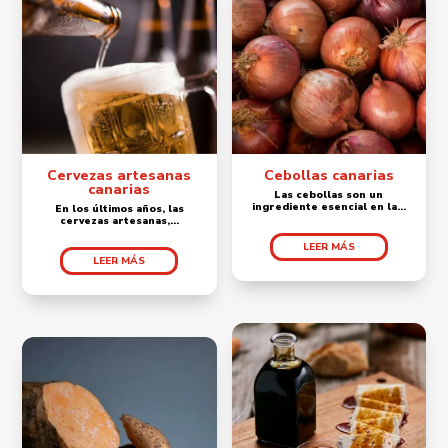
Cervezas artesanas
Cebollas canarias
canarias
Las cebollas son un
ingrediente esencial en la...
En los últimos años, las
cervezas artesanas,...
LEER MÁS
LEER MÁS