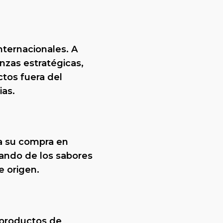
nternacionales. A
anzas estratégicas,
ctos fuera del
ias.
ra su compra en
utando de los sabores
e origen.
 productos de