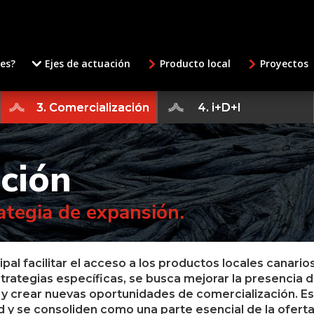
es?
Ejes de actuación
Producto local
Proyectos
3. Comercialización
4. i+D+I
ción
ategia de expansión.
pal facilitar el acceso a los productos locales canario
strategias específicas, se busca mejorar la presencia
a, y crear nuevas oportunidades de comercialización. E
d y se consoliden como una parte esencial de la oferta 