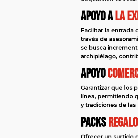
Apoyo a
la ex
Facilitar la entrada
través de asesoramie
se busca incrementa
archipiélago, contr
Apoyo
Comerc
Garantizar que los 
línea, permitiendo q
y tradiciones de las
Packs
regalo
Ofrecer un surtido 