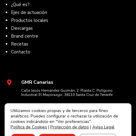
¿Qué es?
Ejes de actuación
Productos locales
Descargas
Brand centre
Recetas
Contacto
GMR Canarias

Calle Jesús Hernández Guzmán, 2. Planta C. Polígono
Industrial El Mayorazgo, 38110 Santa Cruz de Tenerife
+34 922 236 048

Utilizamos cookies propias y de terceros para fines
El horario de atención telefónica es de lunes a viernes de 7:00 a
analíticos. Puedes configurar o rechazar la utilización de
14:00 horas.
cookies indicándolo en "Ver preferencias".
Política de Cookies
|
Protección de datos
|
Aviso Legal
info@volcanicxperience.com
