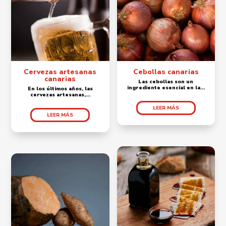
Cervezas artesanas
Cebollas canarias
canarias
Las cebollas son un
ingrediente esencial en la...
En los últimos años, las
cervezas artesanas,...
LEER MÁS
LEER MÁS