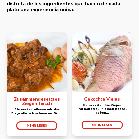
disfruta de los ingredientes que hacen de cada
plato una experiencia única.
Zusammengesetztes
Gekochte Viejas
Ziegenfleisch
So bereiten Sie Viejas
Parboiled zu In einen Kessel
Als erstes müssen wir das
geben...
Ziegenfleisch schmoren. Wir...
MEHR LESEN
MEHR LESEN