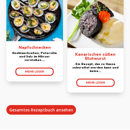
Napfschnecken
Knoblauchzehen, Petersilie
Kanarischen süßen
und Salz im Mörser
Blutwurst
zerstoßen....
Ein Rezept, das zu Hause
zubereitet werden kann und
keine...
MEHR LESEN
MEHR LESEN
Gesamtes Rezeptbuch ansehen