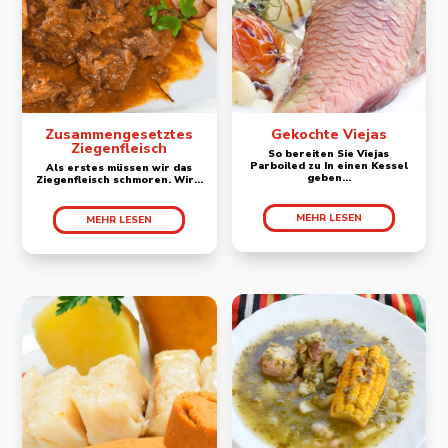
Zusammengesetztes
Gekochte Viejas
Ziegenfleisch
So bereiten Sie Viejas
Parboiled zu In einen Kessel
Als erstes müssen wir das
geben...
Ziegenfleisch schmoren. Wir...
MEHR LESEN
MEHR LESEN