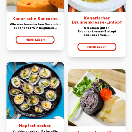
Kanarischer
Kanarische Sancocho
Brunnenkresse-Eintopf
Wie man kanarischen Sancocho
zubereitet Wir beginnen...
Um einen guten
Brunnenkresse-Eintopf
zuzubereiten,...
MEHR LESEN
MEHR LESEN
Napfschnecken
Knoblauchzehen, Petersilie