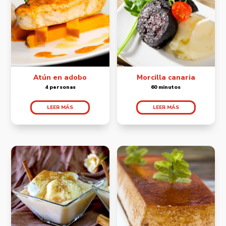
Atún en adobo
Morcilla canaria
4 personas
60 minutos
LEER MÁS
LEER MÁS