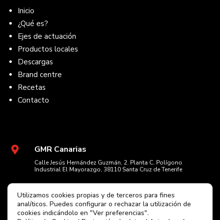
Inicio
¿Qué es?
Ejes de actuación
Productos locales
Descargas
Brand centre
Recetas
Contacto
GMR Canarias

Calle Jesús Hernández Guzmán, 2. Planta C. Polígono
Industrial El Mayorazgo, 38110 Santa Cruz de Tenerife
+34 922 236 048

Utilizamos cookies propias y de terceros para fines
El horario de atención telefónica es de lunes a viernes de 7:00 a
analíticos. Puedes configurar o rechazar la utilización de
14:00 horas.
cookies indicándolo en "Ver preferencias".