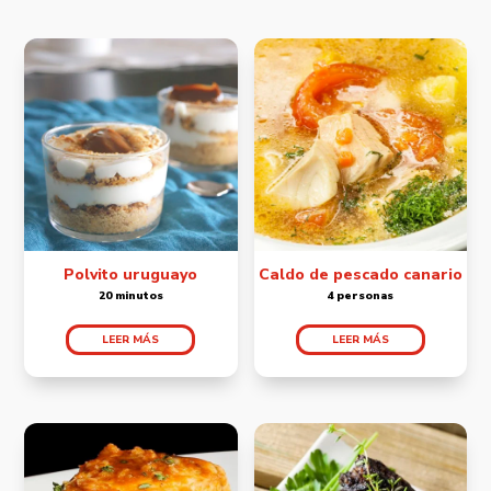
Polvito uruguayo
Caldo de pescado canario
20 minutos
4 personas
LEER MÁS
LEER MÁS