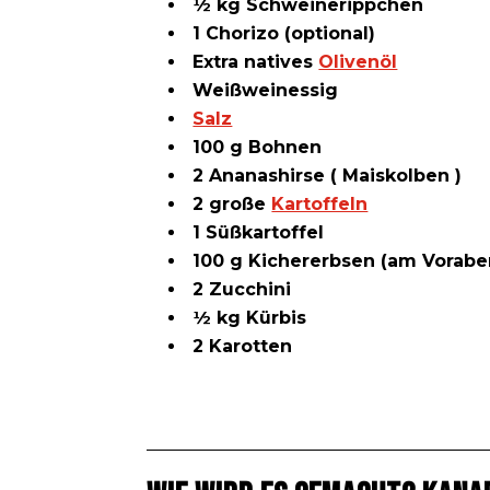
½ kg Schweinerippchen
1 Chorizo (optional)
Extra natives
Olivenöl
Weißweinessig
Salz
100 g Bohnen
2 Ananashirse (
Maiskolben
)
2 große
Kartoffeln
1 Süßkartoffel
100 g Kichererbsen (am Vorab
2 Zucchini
½ kg Kürbis
2 Karotten