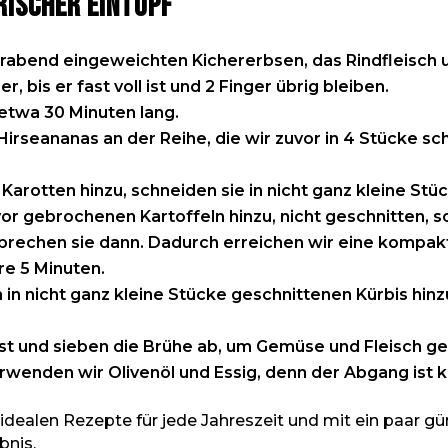
rischer Eintopf
orabend eingeweichten Kichererbsen, das Rindfleisch 
 bis er fast voll ist und 2 Finger übrig bleiben.
etwa 30 Minuten lang.
Hirseananas an der Reihe, die wir zuvor in 4 Stücke s
Karotten hinzu, schneiden sie in nicht ganz kleine Stü
vor gebrochenen Kartoffeln hinzu, nicht geschnitten,
nd brechen sie dann. Dadurch erreichen wir eine kompa
re 5 Minuten.
 in nicht ganz kleine Stücke geschnittenen Kürbis hi
r ist und sieben die Brühe ab, um Gemüse und Fleisch ge
enden wir Olivenöl und Essig, denn der Abgang ist kö
 idealen Rezepte für jede Jahreszeit und mit ein paar gü
bnis.