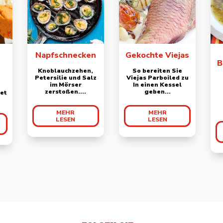
Napfschnecken
Gekochte Viejas
B
Knoblauchzehen,
So bereiten Sie
Petersilie und Salz
Viejas Parboiled zu
im Mörser
In einen Kessel
zerstoßen....
geben...
tet
MEHR
MEHR
LESEN
LESEN