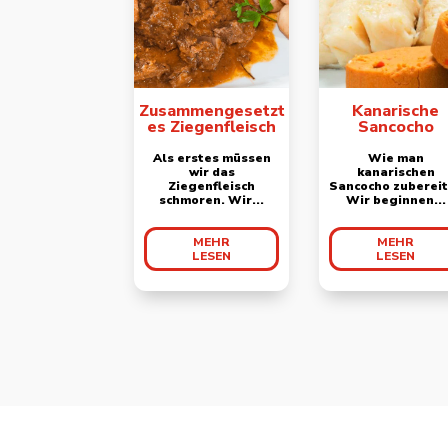
Zusammengesetzt
Kanarische
es Ziegenfleisch
Sancocho
Als erstes müssen
Wie man
wir das
kanarischen
Ziegenfleisch
Sancocho zuberei
schmoren. Wir...
Wir beginnen...
MEHR
MEHR
LESEN
LESEN