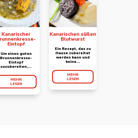
Kanarischer
Kanarischen süßen
runnenkresse-
Blutwurst
Eintopf
Ein Rezept, das zu
Hause zubereitet
Um einen guten
werden kann und
Brunnenkresse-
keine...
Eintopf
zuzubereiten,...
MEHR
LESEN
MEHR
LESEN